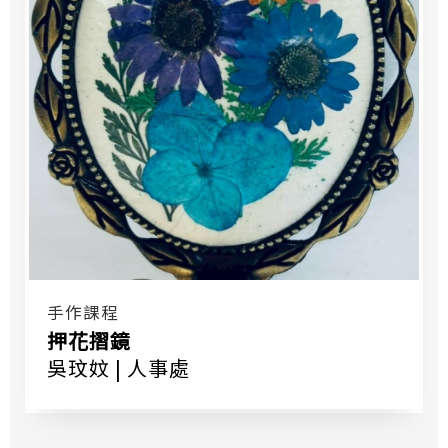
手作課程
押花摺鏡
吳玟妏 | 人事處