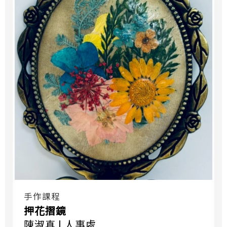
手作課程
押花摺鏡
陳淑真 | 人事處