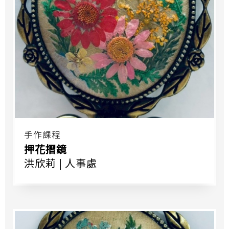
手作課程
押花摺鏡
洪欣莉 | 人事處