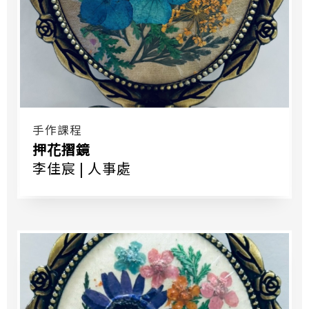
手作課程
押花摺鏡
李佳宸 | 人事處