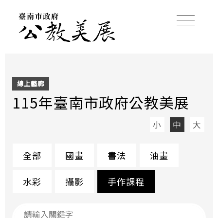
線上藝廊
115年臺南市政府公教美展
小
中
大
全部
國畫
書法
油畫
水彩
攝影
手作課程