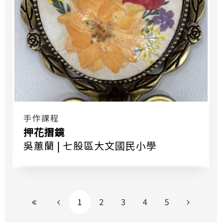
手作課程
押花摺鏡
吳蕙蘭 | 七股區大文國民小學
到最前頁
上一頁
下一頁
1
2
3
4
5