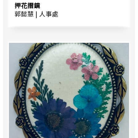
押花摺鏡
郭懿慧 | 人事處