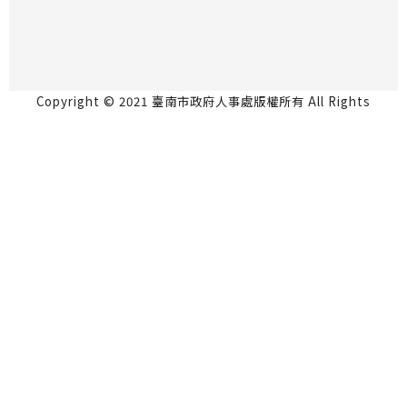
Copyright © 2021 臺南市政府人事處版權所有 All Rights
Reserved.
永華市政中心 70801台南市安平區永華路2段6號5
樓 06-2991111
民治市政中心 73001台南市新營區民治路36號4樓