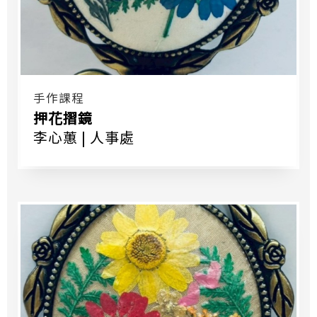
手作課程
押花摺鏡
李心蕙 | 人事處