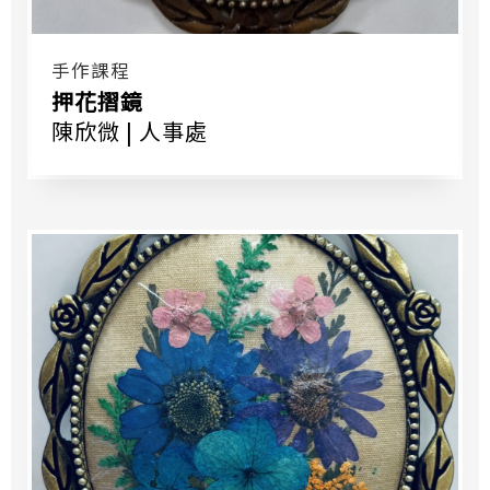
手作課程
押花摺鏡
陳欣微 | 人事處