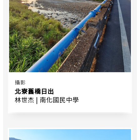
攝影
北寮舊橋日出
林世杰 | 南化國民中學