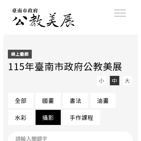
線上藝廊
115年臺南市政府公教美展
小
中
大
全部
國畫
書法
油畫
水彩
攝影
手作課程