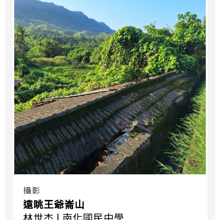
攝影
遠眺王爺崙山
林世杰 | 南化國民中學