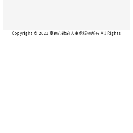
Copyright © 2021 臺南市政府人事處版權所有 All Rights
Reserved.
永華市政中心 70801台南市安平區永華路2段6號5
樓 06-2991111
民治市政中心 73001台南市新營區民治路36號4樓