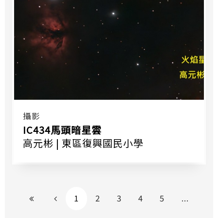
攝影
IC434馬頭暗星雲
高元彬 | 東區復興國民小學
到最前頁
上一頁
更多頁
1
2
3
4
5
...