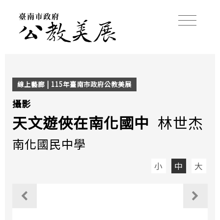
線上藝廊 | 115年臺南市政府公教美展
攝影
天文遊俠在南化國中
林世杰
南化國民中學
小
中
大
觀看上一個作品
觀