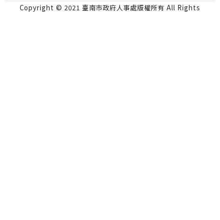
Copyright © 2021 臺南市政府人事處版權所有 All Rights
Reserved.
永華市政中心 70801台南市安平區永華路2段6號5
樓 06-2991111
民治市政中心 73001台南市新營區民治路36號4樓
06-6334237
瀏覽人數：817774