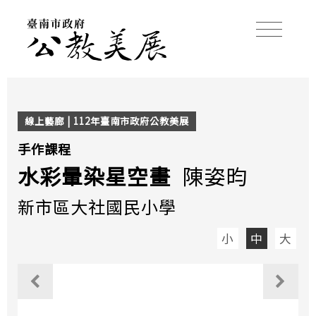
線上藝廊 | 112年臺南市政府公教美展
手作課程
水彩暈染星空畫
陳姿昀
新市區大社國民小學
小
中
大
觀看上一個作品
觀