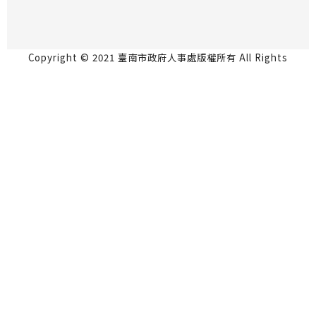
Copyright © 2021 臺南市政府人事處版權所有 All Rights
Reserved.
永華市政中心 70801台南市安平區永華路2段6號5
樓 06-2991111
民治市政中心 73001台南市新營區民治路36號4樓
06-6334237