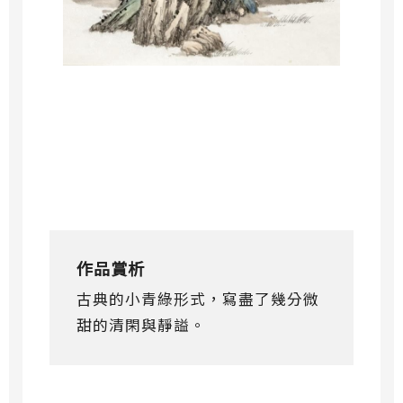
作品賞析
古典的小青綠形式，寫盡了幾分微
甜的清閑與靜謚。