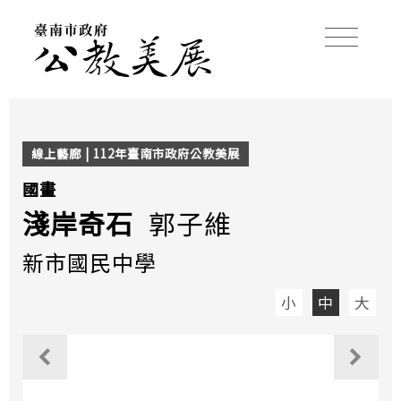
線上藝廊 | 112年臺南市政府公教美展
國畫
淺岸奇石
郭子維
新市國民中學
小
中
大
觀看上一個作品
觀