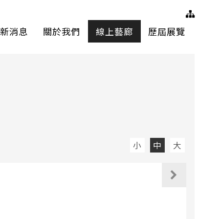
網站
新消息
關於我們
線上藝廊
歷屆展覽
小
中
大
觀看下