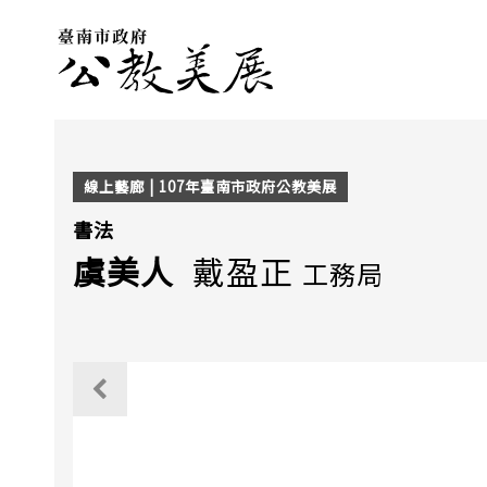
線上藝廊 | 107年臺南市政府公教美展
書法
虞美人
戴盈正
工務局
觀看上一個作品