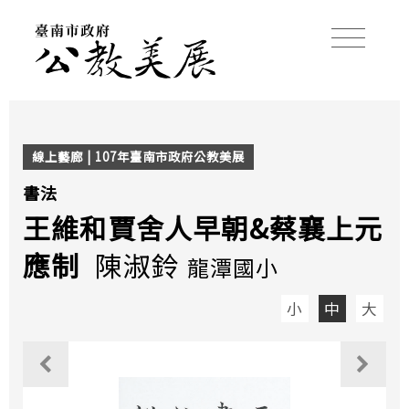
線上藝廊 | 107年臺南市政府公教美展
書法
王維和賈舍人早朝&蔡襄上元
應制
陳淑鈴
龍潭國小
小
中
大
觀看上一個作品
觀