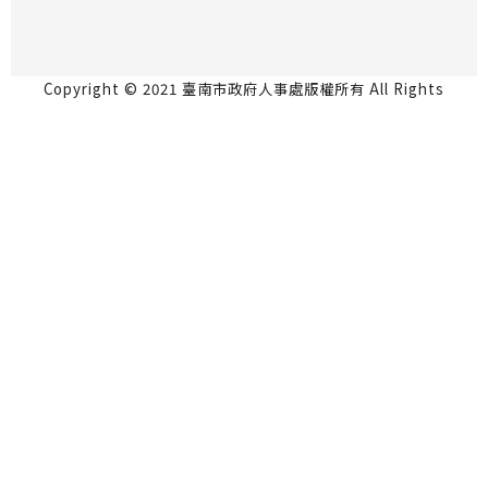
Copyright © 2021 臺南市政府人事處版權所有 All Rights
Reserved.
永華市政中心 70801台南市安平區永華路2段6號5
樓 06-2991111
民治市政中心 73001台南市新營區民治路36號4樓
06-6334237