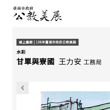
線上藝廊 | 106年臺南市政府公教美展
水彩
甘單與寮國
王力安
工務局
觀看上一個作品