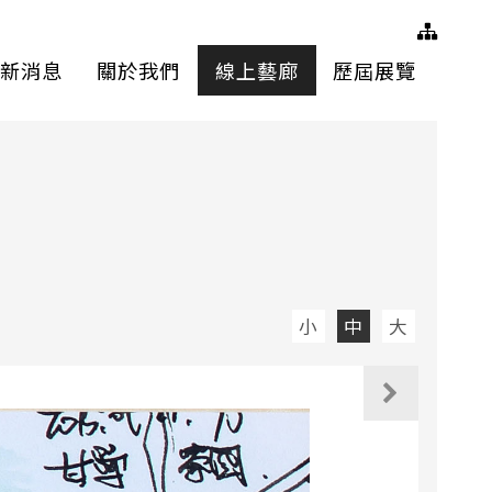
網站
新消息
關於我們
線上藝廊
歷屆展覽
小
中
大
觀看下