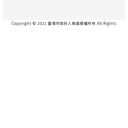
Copyright © 2021 臺南市政府人事處版權所有 All Rights
Reserved.
永華市政中心 70801台南市安平區永華路2段6號5
樓 06-2991111
民治市政中心 73001台南市新營區民治路36號4樓
06-6334237