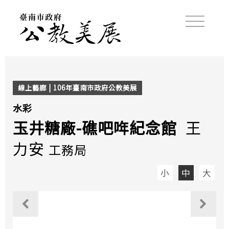
線上藝廊 | 106年臺南市政府公教美展
水彩
玉井糖廠-礁吧哖紀念館
王
力安
工務局
小
中
大
觀看上一個作品
觀