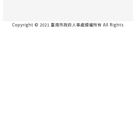
Copyright © 2021 臺南市政府人事處版權所有 All Rights
Reserved.
永華市政中心 70801台南市安平區永華路2段6號5
樓 06-2991111
民治市政中心 73001台南市新營區民治路36號4樓
06-6334237