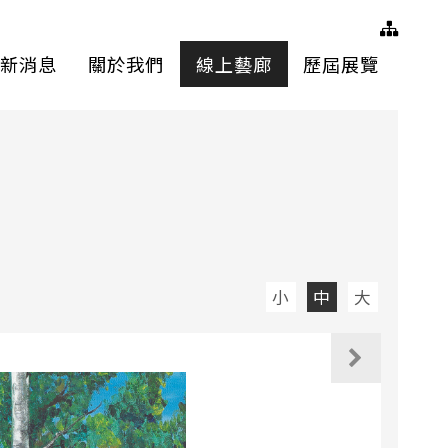
網站
新消息
關於我們
線上藝廊
歷屆展覽
小
中
大
觀看下