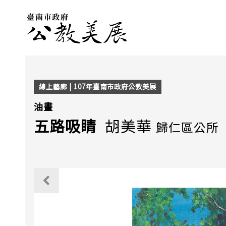
線上藝廊 | 107年臺南市政府公教美展
油畫
五路吸睛
胡美華
歸仁區公所
觀看上一個作品