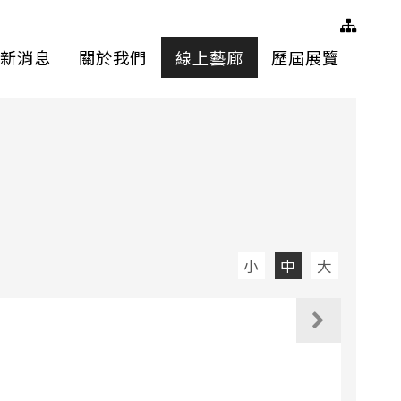
網站
新消息
關於我們
線上藝廊
歷屆展覽
小
中
大
觀看下