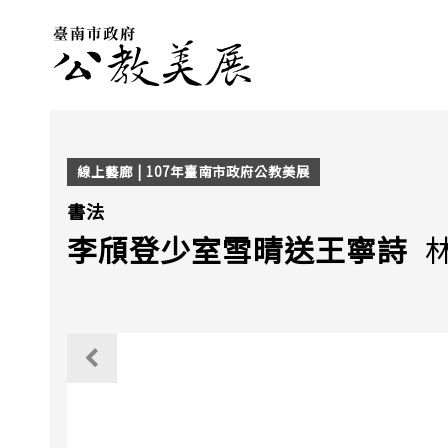
線上藝廊 | 107年臺南市政府公教美展
書法
李頎登少室雪晴送王寧詩
觀看上一個作品