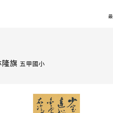
最
林隆旗
五甲國小