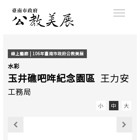
線上藝廊 | 106年臺南市政府公教美展
水彩
玉井礁吧哖紀念園區
王力安
工務局
小
中
大
觀看上一個作品
觀