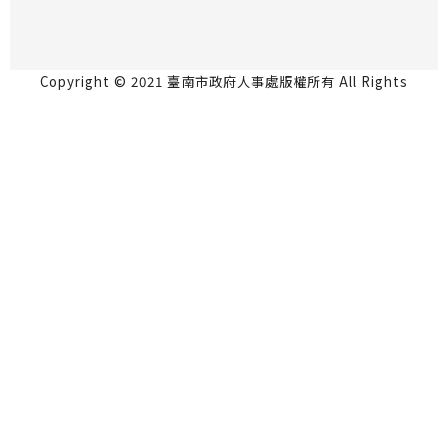
Copyright © 2021 臺南市政府人事處版權所有 All Rights
Reserved.
永華市政中心 70801台南市安平區永華路2段6號5
樓 06-2991111
民治市政中心 73001台南市新營區民治路36號4樓
06-6334237