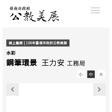
線上藝廊 | 106年臺南市政府公教美展
水彩
鋼筆環景
王力安
工務局
小
中
大
觀看上一個作品
觀