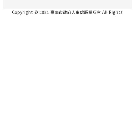
Copyright © 2021 臺南市政府人事處版權所有 All Rights
Reserved.
永華市政中心 70801台南市安平區永華路2段6號5
樓 06-2991111
民治市政中心 73001台南市新營區民治路36號4樓
06-6334237
瀏覽人數：819603