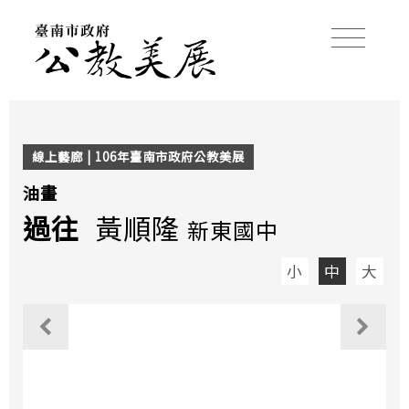
線上藝廊 | 106年臺南市政府公教美展
油畫
過往
黃順隆
新東國中
小
中
大
觀看上一個作品
觀