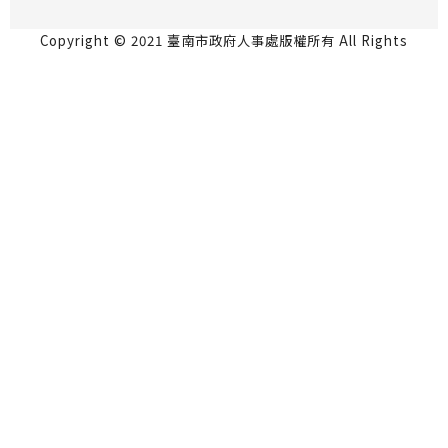
Copyright © 2021 臺南市政府人事處版權所有 All Rights
Reserved.
永華市政中心 70801台南市安平區永華路2段6號5
樓 06-2991111
民治市政中心 73001台南市新營區民治路36號4樓
06-6334237
瀏覽人數：815474