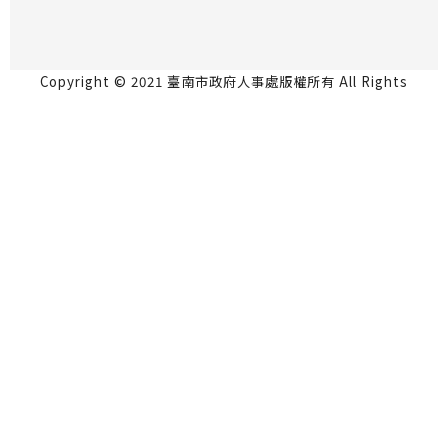
Copyright © 2021 臺南市政府人事處版權所有 All Rights
Reserved.
永華市政中心 70801台南市安平區永華路2段6號5
樓 06-2991111
民治市政中心 73001台南市新營區民治路36號4樓
06-6334237