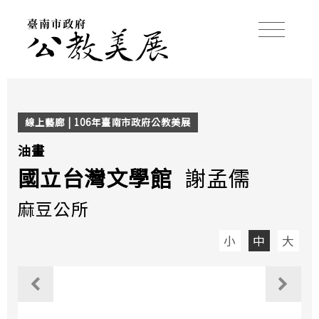
線上藝廊 | 106年臺南市政府公教美展
油畫
國立台灣文學館
謝孟儒
麻豆公所
小
中
大
觀看上一個作品
觀