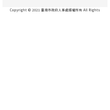
Copyright © 2021 臺南市政府人事處版權所有 All Rights
Reserved.
永華市政中心 70801台南市安平區永華路2段6號5
樓 06-2991111
民治市政中心 73001台南市新營區民治路36號4樓
06-6334237
瀏覽人數：819418