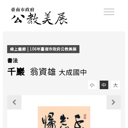
線上藝廊 | 106年臺南市政府公教美展
書法
千巖
翁資雄
大成國中
小
中
大
觀看上一個作品
觀