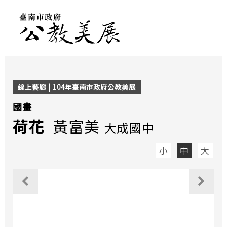
線上藝廊 | 104年臺南市政府公教美展
國畫
荷花
黃富美
大成國中
小
中
大
觀看上一個作品
觀