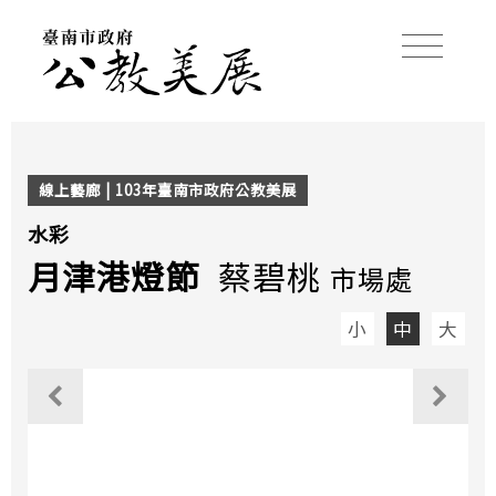
線上藝廊 | 103年臺南市政府公教美展
水彩
月津港燈節
蔡碧桃
市場處
小
中
大
觀看上一個作品
觀