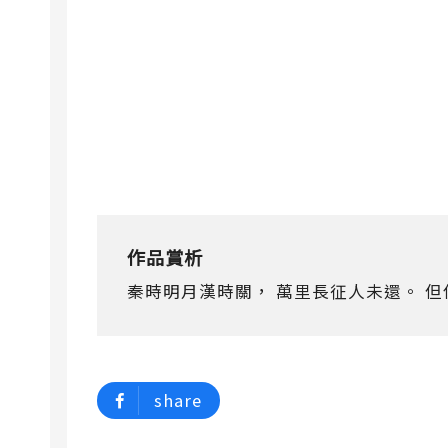
作品賞析
秦時明月漢時關， 萬里長征人未還。 但
share