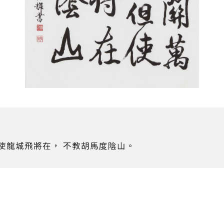
使龍城飛將在， 不教胡馬度陰山。