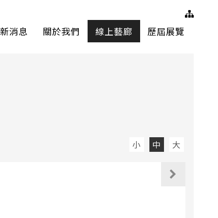
網站
新消息
關於我們
線上藝廊
歷屆展覽
小
中
大
觀看下