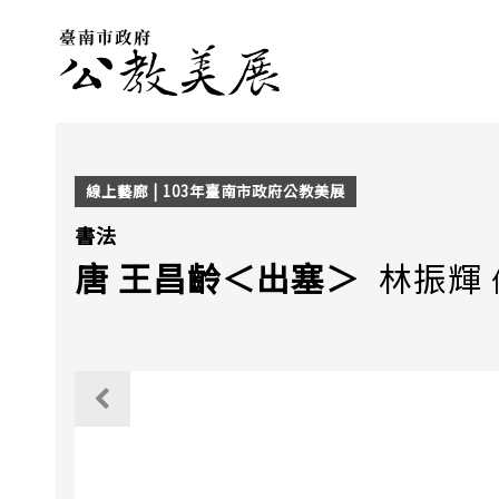
線上藝廊 | 103年臺南市政府公教美展
書法
唐 王昌齡＜出塞＞
林振輝
觀看上一個作品