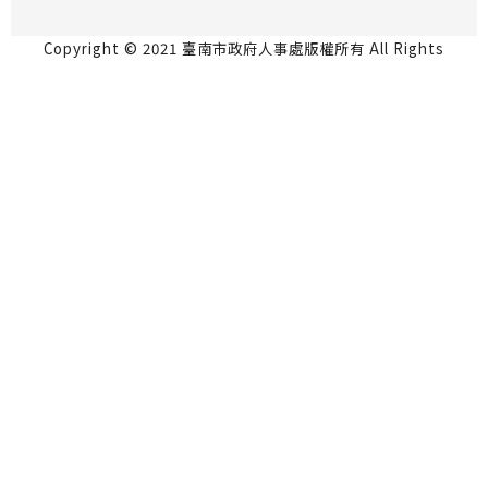
Copyright © 2021 臺南市政府人事處版權所有 All Rights
Reserved.
永華市政中心 70801台南市安平區永華路2段6號5
樓 06-2991111
民治市政中心 73001台南市新營區民治路36號4樓
06-6334237
瀏覽人數：817015