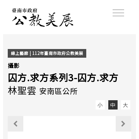
線上藝廊 | 112年臺南市政府公教美展
攝影
囚方.求方系列3-囚方.求方
林聖雲
安南區公所
小
中
大
觀看上一個作品
觀