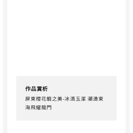
作品賞析
屏東櫻花蝦之美-冰清玉潔 潮湧東
海飛耀龍門