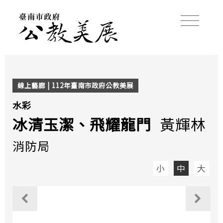
線上藝廊 | 112年臺南市政府公教美展
水彩
冰清玉潔、飛耀龍門
黃輝林
消防局
小
中
大
觀看上一個作品
觀